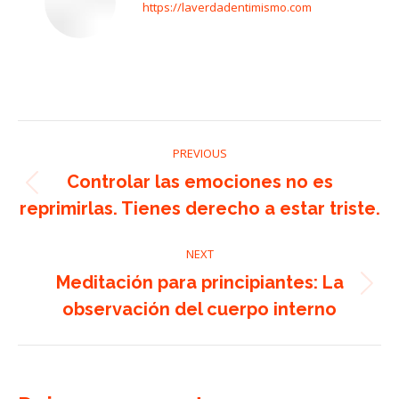
https://laverdadentimismo.com
Post
PREVIOUS
navigation
Controlar las emociones no es
Previous
reprimirlas. Tienes derecho a estar triste.
post:
NEXT
Meditación para principiantes: La
Next
observación del cuerpo interno
post: