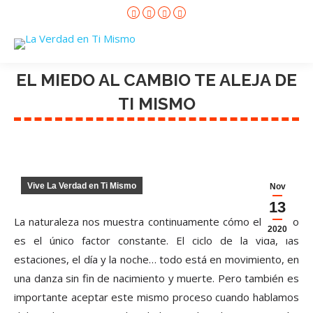
Facebook
X
Instagram
YouTube
page
page
page
page
opens
opens
opens
opens
in
in
in
in
new
new
new
new
window
window
window
window
EL MIEDO AL CAMBIO TE ALEJA DE
TI MISMO
Vive La Verdad en Ti Mismo
Nov
13
La naturaleza nos muestra continuamente cómo el cambio
2020
es el único factor constante. El ciclo de la vida, las
estaciones, el día y la noche… todo está en movimiento, en
una danza sin fin de nacimiento y muerte. Pero también es
importante aceptar este mismo proceso cuando hablamos