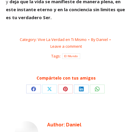
y
deja que la vida se manifieste de manera plena, en
este instante eterno y en la conciencia sin limites que
es tu verdadero Ser.
Category:
Vive La Verdad en Ti Mismo
By
Daniel
Leave a comment
Tags:
El Mundo
Compártelo con tus amigos
Share
Share
Share
Share
Share
on
on
on
on
on
Facebook
X
Pinterest
LinkedIn
WhatsApp
Author:
Daniel