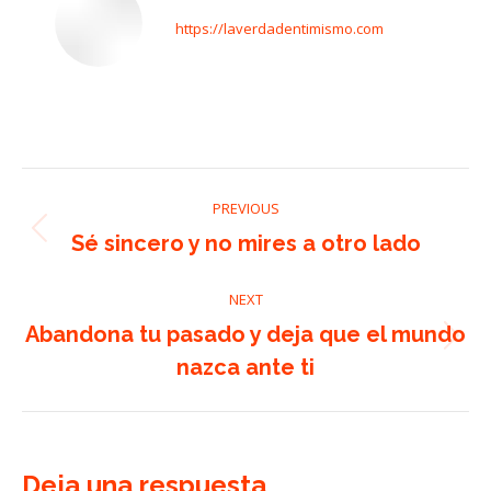
https://laverdadentimismo.com
Post
PREVIOUS
navigation
Previous
Sé sincero y no mires a otro lado
post:
NEXT
Abandona tu pasado y deja que el mundo
Next
nazca ante ti
post:
Deja una respuesta