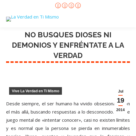
Facebook
X
Instagram
YouTube
page
page
page
page
opens
opens
opens
opens
in
in
in
in
new
new
new
new
window
window
window
window
NO BUSQUES DIOSES NI
DEMONIOS Y ENFRÉNTATE A LA
VERDAD
Vive La Verdad en Ti Mismo
Jul
19
Desde siempre, el ser humano ha vivido obsesionado con
2014
el más allá, buscando respuestas a lo desconocido. En ese
juego mental de «intentar conocer», casi no existen límites
y es normal que la persona se pierda en innumerables