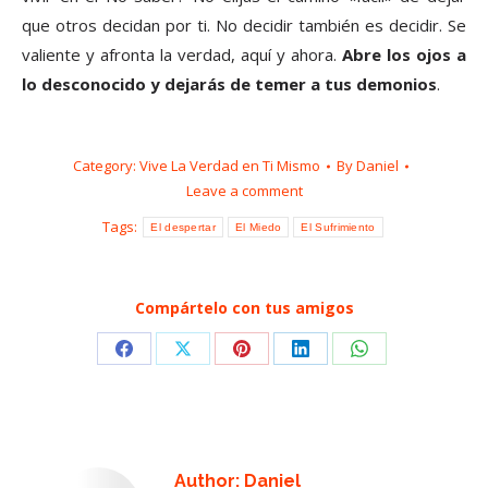
que otros decidan por ti. No decidir también es decidir. Se
valiente y afronta la verdad, aquí y ahora.
Abre los ojos a
lo desconocido y dejarás de temer a tus demonios
.
Category:
Vive La Verdad en Ti Mismo
By
Daniel
Leave a comment
Tags:
El despertar
El Miedo
El Sufrimiento
Compártelo con tus amigos
Share
Share
Share
Share
Share
on
on
on
on
on
Facebook
X
Pinterest
LinkedIn
WhatsApp
Author:
Daniel