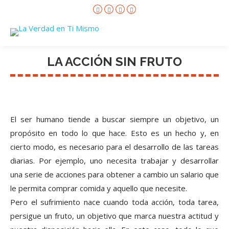
Facebook
X
Instagram
YouTube
page
page
page
page
opens
opens
opens
opens
in
in
in
in
new
new
new
new
window
window
window
window
LA ACCIÓN SIN FRUTO
El ser humano tiende a buscar siempre un objetivo, un
propósito en todo lo que hace. Esto es un hecho y, en
cierto modo, es necesario para el desarrollo de las tareas
diarias. Por ejemplo, uno necesita trabajar y desarrollar
una serie de acciones para obtener a cambio un salario que
le permita comprar comida y aquello que necesite.
Pero el sufrimiento nace cuando toda acción, toda tarea,
persigue un fruto, un objetivo que marca nuestra actitud y