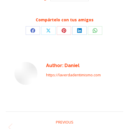
Compártelo con tus amigos
Share
Share
Share
Share
Share
on
on
on
on
on
Facebook
X
Pinterest
LinkedIn
WhatsApp
Author:
Daniel
https://laverdadentimismo.com
Post
PREVIOUS