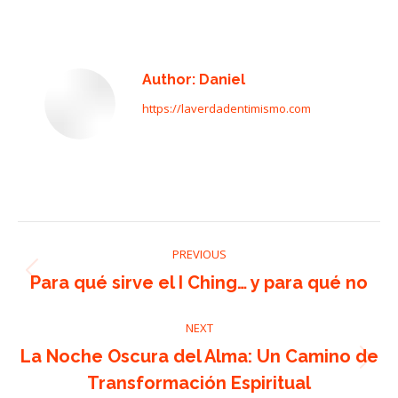
on
on
on
on
on
Facebook
X
Pinterest
LinkedIn
WhatsApp
Author:
Daniel
https://laverdadentimismo.com
Post
PREVIOUS
navigation
Previous
Para qué sirve el I Ching… y para qué no
post:
NEXT
La Noche Oscura del Alma: Un Camino de
Next
Transformación Espiritual
post: