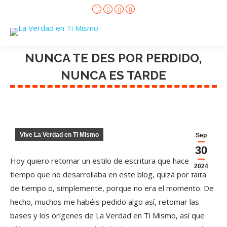
Facebook
X
Instagram
YouTube
page
page
page
page
opens
opens
opens
opens
in
in
in
in
new
new
new
new
window
window
window
window
NUNCA TE DES POR PERDIDO,
NUNCA ES TARDE
Vive La Verdad en Ti Mismo
Sep
30
Hoy quiero retomar un estilo de escritura que hace algún
2024
tiempo que no desarrollaba en este blog, quizá por falta
de tiempo o, simplemente, porque no era el momento. De
hecho, muchos me habéis pedido algo así, retomar las
bases y los orígenes de La Verdad en Ti Mismo, así que