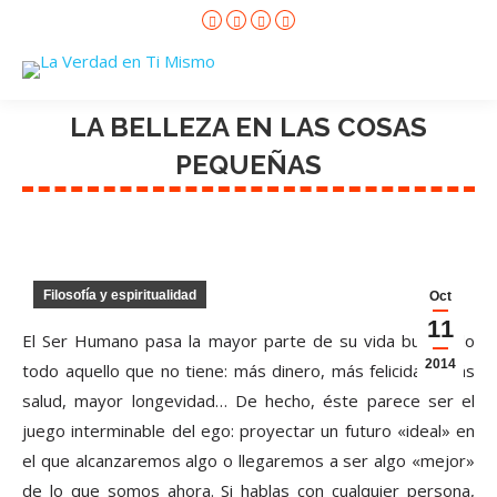
Facebook
X
Instagram
YouTube
page
page
page
page
opens
opens
opens
opens
in
in
in
in
new
new
new
new
window
window
window
window
LA BELLEZA EN LAS COSAS
PEQUEÑAS
Filosofía y espiritualidad
Oct
11
El Ser Humano pasa la mayor parte de su vida buscando
2014
todo aquello que no tiene: más dinero, más felicidad, más
salud, mayor longevidad… De hecho, éste parece ser el
juego interminable del ego: proyectar un futuro «ideal» en
el que alcanzaremos algo o llegaremos a ser algo «mejor»
de lo que somos ahora. Si hablas con cualquier persona,