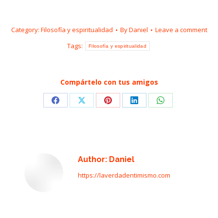
Category:
Filosofía y espiritualidad
By
Daniel
Leave a comment
Tags:
Filosofía y espiritualidad
Compártelo con tus amigos
Share
Share
Share
Share
Share
on
on
on
on
on
Facebook
X
Pinterest
LinkedIn
WhatsApp
Author:
Daniel
https://laverdadentimismo.com