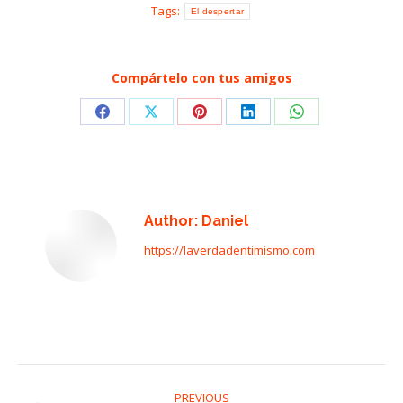
Tags:
El despertar
Compártelo con tus amigos
Share
Share
Share
Share
Share
on
on
on
on
on
Facebook
X
Pinterest
LinkedIn
WhatsApp
Author:
Daniel
https://laverdadentimismo.com
Post
PREVIOUS