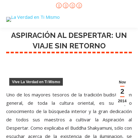
Facebook
X
Instagram
YouTube
page
page
page
page
opens
opens
opens
opens
in
in
in
in
new
new
new
new
window
window
window
window
ASPIRACIÓN AL DESPERTAR: UN
VIAJE SIN RETORNO
Vive La Verdad en Ti Mismo
Nov
2
Uno de los mayores tesoros de la tradición budista y, en
2014
general, de toda la cultura oriental, es su amplio
conocimiento de la búsqueda interior y la gran dedicación
de todos sus maestros a cultivar la Aspiración al
Despertar. Como explicaba el Buddha Shakyamuni, sólo con
escuchar acerca de la existencia de la iluminacion, se