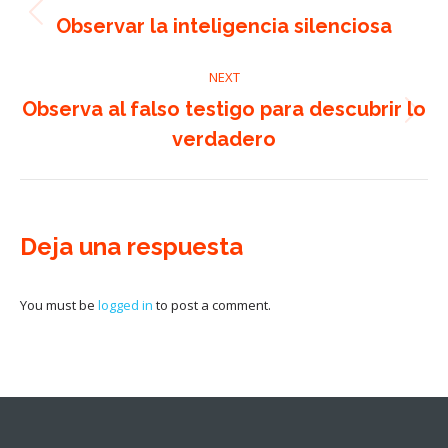
navigation
Previous
Observar la inteligencia silenciosa
post:
NEXT
Observa al falso testigo para descubrir lo
Next
verdadero
post:
Deja una respuesta
You must be
logged in
to post a comment.