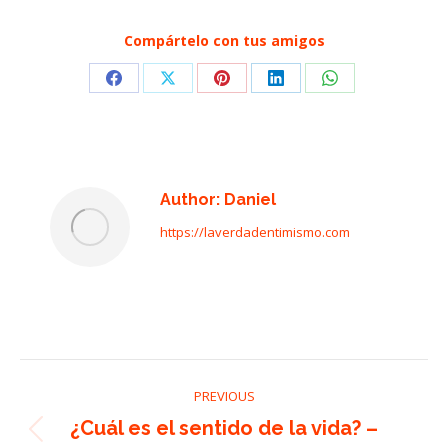
Compártelo con tus amigos
Share
Share
Share
Share
Share
on
on
on
on
on
Facebook
X
Pinterest
LinkedIn
WhatsApp
Author:
Daniel
https://laverdadentimismo.com
Post
PREVIOUS
navigation
¿Cuál es el sentido de la vida? –
Previous