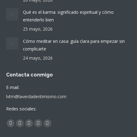
Qué es el karma: significado espiritual y cómo
entenderlo bien
25 mayo, 2026
Cómo meditar en casa: guía clara para empezar sin
complicarte
24 mayo, 2026
Contacta conmigo
E-mail:
lvtm@laverdadentimismo.com
Redes sociales:
Find us on:
Facebook
X
YouTube
Linkedin
Instagram
page
page
page
page
page