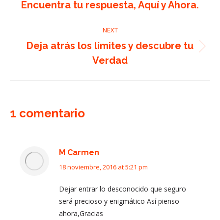
Encuentra tu respuesta, Aquí y Ahora.
post:
NEXT
Deja atrás los límites y descubre tu
Next
Verdad
post:
1 comentario
M Carmen
18 noviembre, 2016 at 5:21 pm
says:
Dejar entrar lo desconocido que seguro
será precioso y enigmático Así pienso
ahora,Gracias