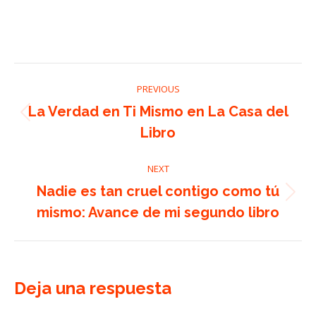
Post
PREVIOUS
navigation
La Verdad en Ti Mismo en La Casa del
Previous
Libro
post:
NEXT
Nadie es tan cruel contigo como tú
Next
mismo: Avance de mi segundo libro
post:
Deja una respuesta