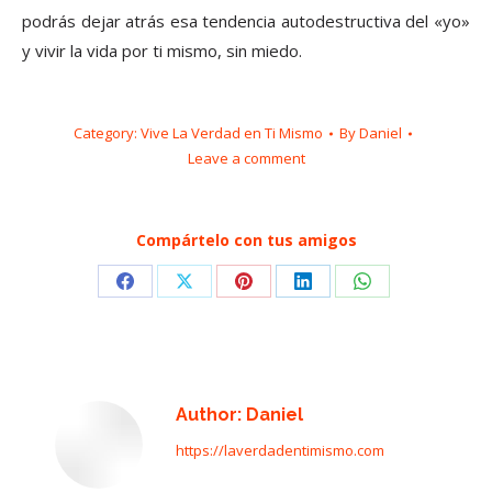
podrás dejar atrás esa tendencia autodestructiva del «yo»
y vivir la vida por ti mismo, sin miedo.
Category:
Vive La Verdad en Ti Mismo
By
Daniel
Leave a comment
Compártelo con tus amigos
Share
Share
Share
Share
Share
on
on
on
on
on
Facebook
X
Pinterest
LinkedIn
WhatsApp
Author:
Daniel
https://laverdadentimismo.com