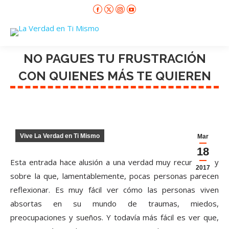
Facebook
X
Instagram
YouTube
page
page
page
page
opens
opens
opens
opens
in
in
in
in
new
new
new
new
window
window
window
window
NO PAGUES TU FRUSTRACIÓN
CON QUIENES MÁS TE QUIEREN
Vive La Verdad en Ti Mismo
Mar
18
Esta entrada hace alusión a una verdad muy recurrente y
2017
sobre la que, lamentablemente, pocas personas parecen
reflexionar. Es muy fácil ver cómo las personas viven
absortas en su mundo de traumas, miedos,
preocupaciones y sueños. Y todavía más fácil es ver que,